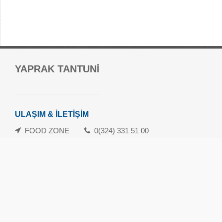
Forum Mersin Alışveriş Merkezi
YAPRAK TANTUNİ
Güvenevler Mah.1. Cad. No:120-133 Yenişehir/Mersin
danisma@forummersin.com
İletişim: 0324 239 10 70
ULAŞIM & İLETİŞİM
Whatsapp İletişim Hattı: 0324 239 10 71
FOOD ZONE
0(324) 331 51 00
Havamaş Servis Saatleri