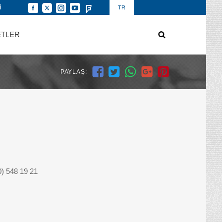
İ
TR
ETLER
PAYLAŞ:
0) 548 19 21