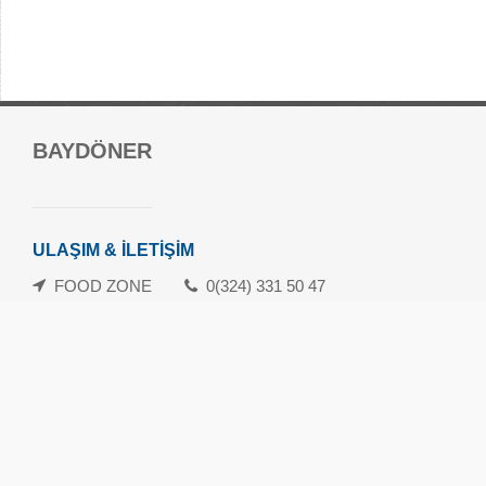
Forum Mersin Alışveriş Merkezi
BAYDÖNER
Güvenevler Mah.1. Cad. No:120-133 Yenişehir/Mersin
danisma@forummersin.com
İletişim: 0324 239 10 70
ULAŞIM & İLETİŞİM
Whatsapp İletişim Hattı: 0324 239 10 71
FOOD ZONE
0(324) 331 50 47
Havamaş Servis Saatleri