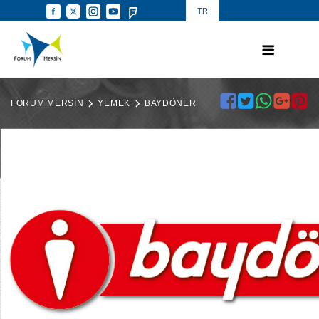
TR
FORUM MERSİN
YEMEK
BAYDÖNER