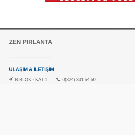
Forum Mersin Alışveriş Merkezi
ZEN PIRLANTA
Güvenevler Mah.1. Cad. No:120-133 Yenişehir/Mersin
danisma@forummersin.com
İletişim: 0324 239 10 70
ULAŞIM & İLETİŞİM
Whatsapp İletişim Hattı: 0324 239 10 71
B BLOK - KAT 1
0(324) 331 54 50
Havamaş Servis Saatleri