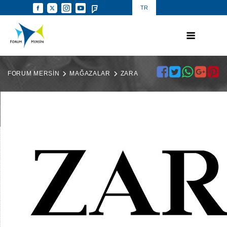
TR
FORUM MERSİN
MAĞAZALAR
ZARA