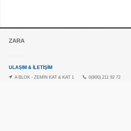
Forum Mersin Alışveriş Merkezi
ZARA
Güvenevler Mah.1. Cad. No:120-133 Yenişehir/Mersin
danisma@forummersin.com
İletişim: 0324 239 10 70
ULAŞIM & İLETİŞİM
Whatsapp İletişim Hattı: 0324 239 10 71
A BLOK - ZEMİN KAT & KAT 1
0(800) 211 92 72
Havamaş Servis Saatleri