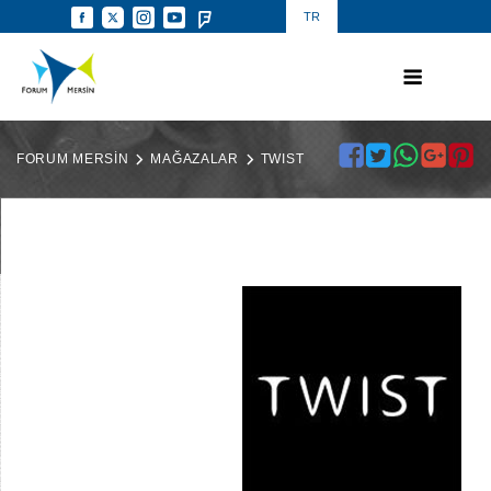
TR
FORUM MERSİN
MAĞAZALAR
TWIST