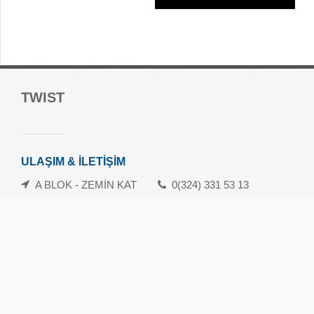
Forum Mersin Alışveriş Merkezi
TWIST
Güvenevler Mah.1. Cad. No:120-133 Yenişehir/Mersin
danisma@forummersin.com
İletişim: 0324 239 10 70
ULAŞIM & İLETİŞİM
Whatsapp İletişim Hattı: 0324 239 10 71
A BLOK - ZEMİN KAT
0(324) 331 53 13
Havamaş Servis Saatleri