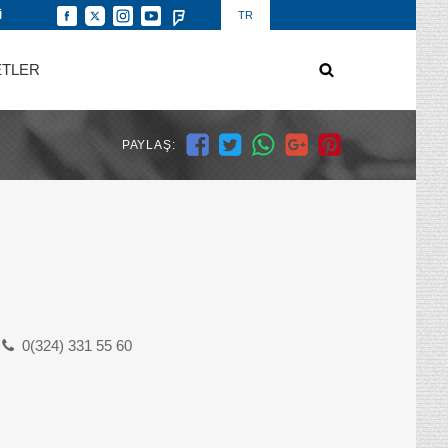
İ
TR
ETLER
PAYLAŞ:
0(324) 331 55 60