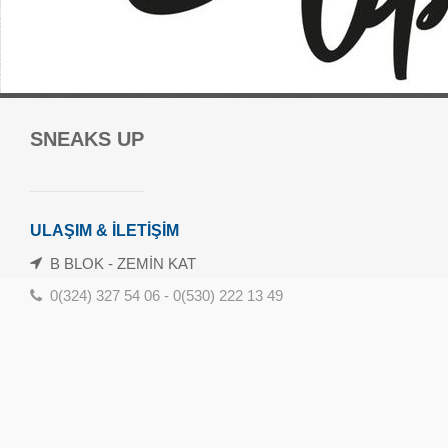
Forum Mersin Alışveriş Merkezi
SNEAKS UP
Güvenevler Mah.1. Cad. No:120-133 Yenişehir/Mersin
danisma@forummersin.com
İletişim: 0324 239 10 70
ULAŞIM & İLETİŞİM
Whatsapp İletişim Hattı: 0324 239 10 71
B BLOK - ZEMİN KAT
Havamaş Servis Saatleri
0(324) 327 54 06 - 0(530) 222 13 49