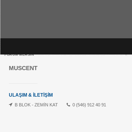
FORUM MERSİN
MUSCENT
HAKKIMIZDA
ULAŞIM / İLETİŞİM
KİRALAMA DUYURULARI
ULAŞIM & İLETİŞİM
B BLOK - ZEMİN KAT
0 (546) 912 40 91
MÜŞTERİ HİZMETLERİ