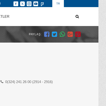
İ
TR
ETLER
PAYLAŞ:
0(324) 241 26 00 (2914 - 2916)