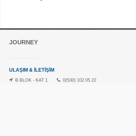
Forum Mersin Alışveriş Merkezi
JOURNEY
Güvenevler Mah.1. Cad. No:120-133 Yenişehir/Mersin
danisma@forummersin.com
İletişim: 0324 239 10 70
ULAŞIM & İLETİŞİM
Whatsapp İletişim Hattı: 0324 239 10 71
B BLOK - KAT 1
0(530) 102 05 22
Havamaş Servis Saatleri