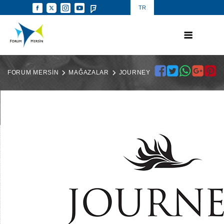
TR
FORUM MERSİN
MAĞAZALAR
JOURNEY