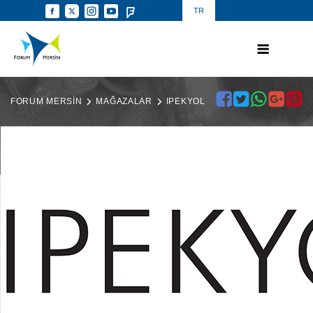
TR
FORUM MERSİN
MAĞAZALAR
IPEKYOL