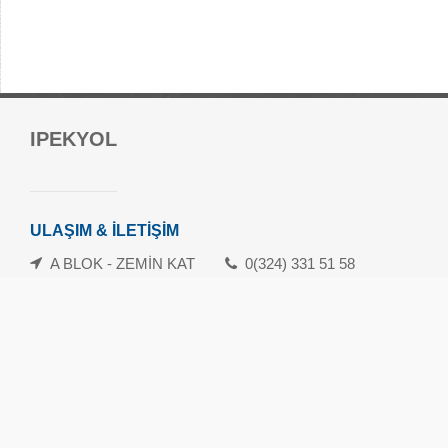
Forum Mersin Alışveriş Merkezi
IPEKYOL
Güvenevler Mah.1. Cad. No:120-133 Yenişehir/Mersin
danisma@forummersin.com
İletişim: 0324 239 10 70
ULAŞIM & İLETİŞİM
Whatsapp İletişim Hattı: 0324 239 10 71
A BLOK - ZEMİN KAT
0(324) 331 51 58
Havamaş Servis Saatleri