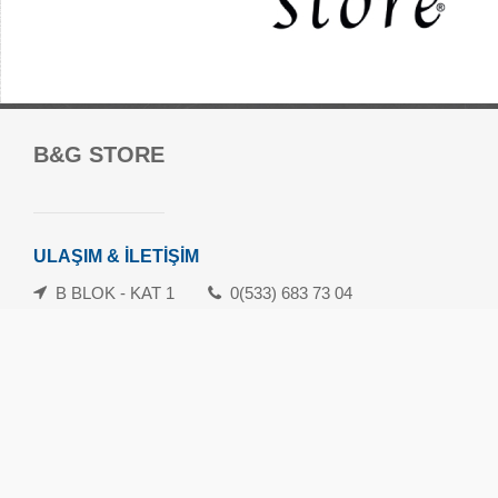
Forum Mersin Alışveriş Merkezi
B&G STORE
Güvenevler Mah.1. Cad. No:120-133 Yenişehir/Mersin
danisma@forummersin.com
İletişim: 0324 239 10 70
ULAŞIM & İLETİŞİM
Whatsapp İletişim Hattı: 0324 239 10 71
B BLOK - KAT 1
0(533) 683 73 04
Havamaş Servis Saatleri