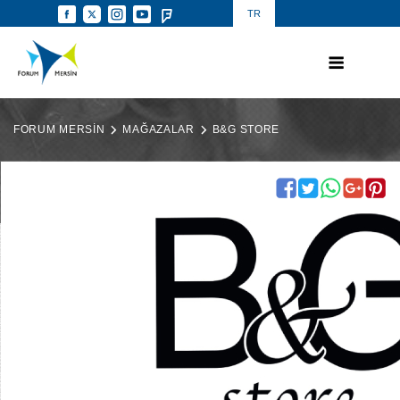
TR
FORUM MERSİN
MAĞAZALAR
B&G STORE