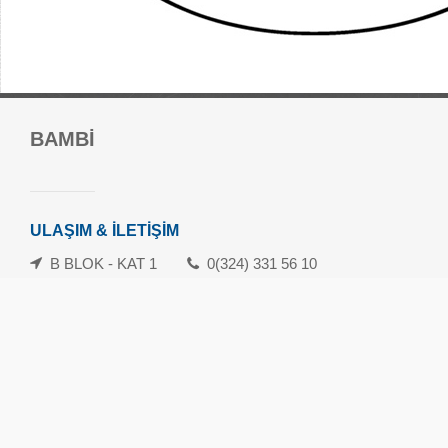
Forum Mersin Alışveriş Merkezi
BAMBİ
Güvenevler Mah.1. Cad. No:120-133 Yenişehir/Mersin
danisma@forummersin.com
İletişim: 0324 239 10 70
ULAŞIM & İLETİŞİM
Whatsapp İletişim Hattı: 0324 239 10 71
B BLOK - KAT 1
0(324) 331 56 10
Havamaş Servis Saatleri