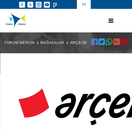
TR
FORUM MERSİN
MAĞAZALAR
ARÇELİK