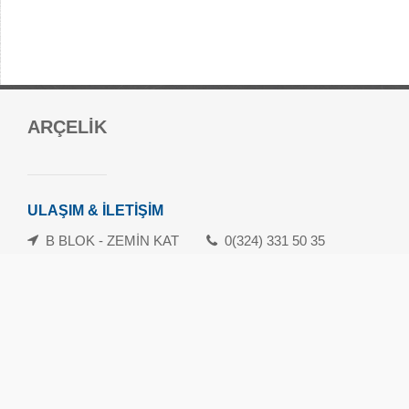
Forum Mersin Alışveriş Merkezi
ARÇELİK
Güvenevler Mah.1. Cad. No:120-133 Yenişehir/Mersin
danisma@forummersin.com
İletişim: 0324 239 10 70
ULAŞIM & İLETİŞİM
Whatsapp İletişim Hattı: 0324 239 10 71
B BLOK - ZEMİN KAT
0(324) 331 50 35
Havamaş Servis Saatleri