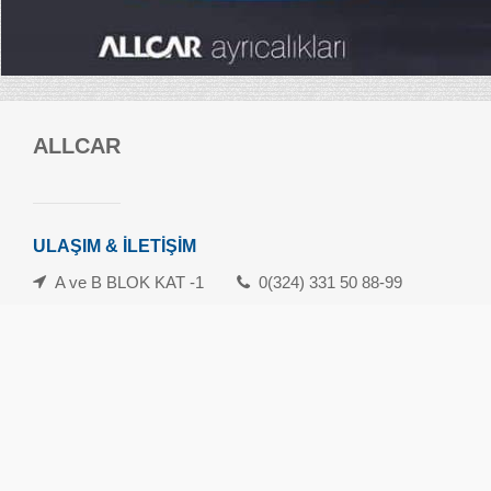
ALLCAR
Forum Mersin Alışveriş Merkezi
Güvenevler Mah.1. Cad. No:120-133 Yenişehir/Mersin
danisma@forummersin.com
ULAŞIM & İLETİŞİM
İletişim: 0324 239 10 70
Whatsapp İletişim Hattı: 0324 239 10 71
A ve B BLOK KAT -1
0(324) 331 50 88-99
Havamaş Servis Saatleri